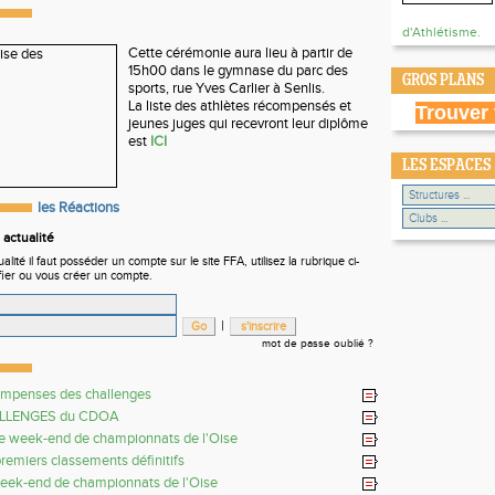
d'Athlétisme.
Cette cérémonie aura lieu à partir de
15h00 dans le gymnase du parc des
GROS PLANS
sports, rue Yves Carlier à Senlis.
La liste des athlètes récompensés et
Trouver 
jeunes juges qui recevront leur diplôme
est
ICI
LES ESPACES
les Réactions
actualité
ité il faut posséder un compte sur le site FFA, utilisez la rubrique ci-
fier ou vous créer un compte.
|
mot de passe oublié ?
mpenses des challenges
LLENGES du CDOA
 week-end de championnats de l'Oise
remiers classements définitifs
week-end de championnats de l'Oise