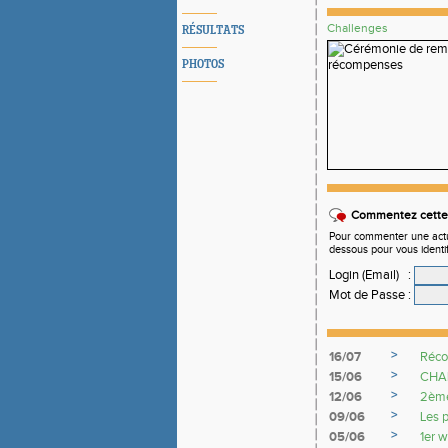
Challenges
RÉSULTATS
PHOTOS
Commentez cette 
Pour commenter une actual
dessous pour vous identi
Login (Email)
:
Mot de Passe
:
>
16/07
Réco
>
15/06
CHA
>
12/06
2ème
>
09/06
Les p
>
05/06
1er 