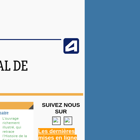
L DE
SUIVEZ NOUS
SUR
naire
L'ouvrage
richement
illustré, qui
L
es dernières
retrace
l’Histoire de la
mises en ligne