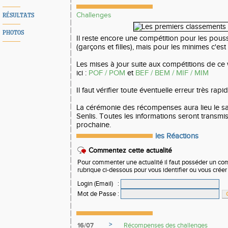
Challenges
RÉSULTATS
PHOTOS
Il reste encore une compétition pour les pouss
(garçons et filles), mais pour les minimes c'est
Les mises à jour suite aux compétitions de ce
ici :
POF / POM
et
BEF / BEM / MIF / MIM
Il faut vérifier toute éventuelle erreur très rap
La cérémonie des récompenses aura lieu le s
Senlis. Toutes les informations seront transm
prochaine.
les Réactions
Commentez cette actualité
Pour commenter une actualité il faut posséder un compt
rubrique ci-dessous pour vous identifier ou vous crée
Login (Email)
:
Mot de Passe
:
>
16/07
Récompenses des challenges