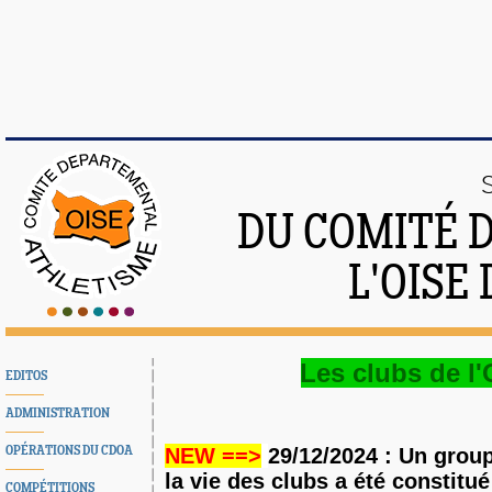
DU COMITÉ 
L'OISE
Les clubs de l'
EDITOS
ADMINISTRATION
OPÉRATIONS DU CDOA
NEW ==>
29
/12/2024 : Un group
la vie des clubs a été constitu
COMPÉTITIONS